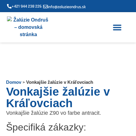
+421 944 238 226
info@zaluzieondrus.sk
KDE PÔSOBÍM
Domov
>
Vonkajšie žalúzie v Kráľovciach
Vonkajšie žalúzie v
Kráľovciach
Vonkajšie žalúzie Z90 vo farbe antracit.
Špecifiká zákazky: