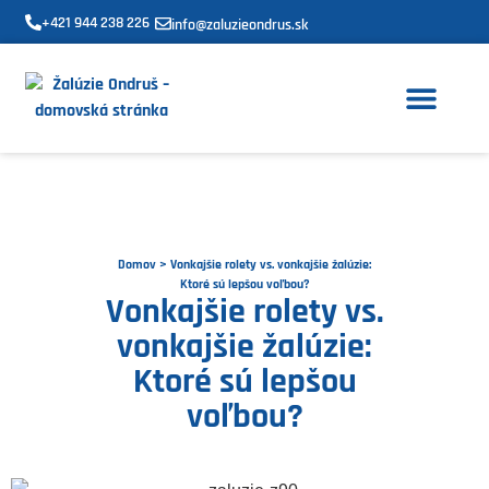
+421 944 238 226
info@zaluzieondrus.sk
KDE PÔSOBÍME
Domov
>
Vonkajšie rolety vs. vonkajšie žalúzie:
Ktoré sú lepšou voľbou?
Vonkajšie rolety vs.
vonkajšie žalúzie:
Ktoré sú lepšou
voľbou?