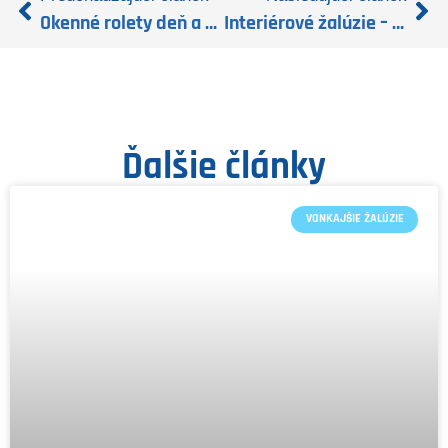
Okenné rolety deň a noc: Elegantné riešenie pre váš domov
Interiérové žalúzie – Cenovo najdostupnejšie riešenie pre moderné tienenie
Ďalšie články
VONKAJŠIE ŽALÚZIE