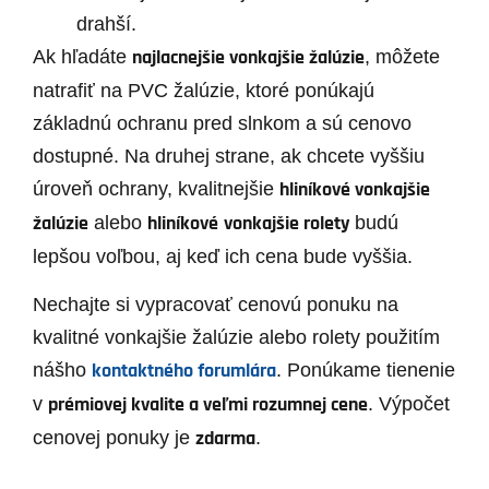
drahší.
najlacnejšie vonkajšie žalúzie
Ak hľadáte
, môžete
natrafiť na PVC žalúzie, ktoré ponúkajú
základnú ochranu pred slnkom a sú cenovo
dostupné. Na druhej strane, ak chcete vyššiu
hliníkové vonkajšie
úroveň ochrany, kvalitnejšie
žalúzie
hliníkové
vonkajšie rolety
alebo
budú
lepšou voľbou, aj keď ich cena bude vyššia.
Nechajte si vypracovať cenovú ponuku na
kvalitné vonkajšie žalúzie alebo rolety použitím
kontaktného forumlára
nášho
. Ponúkame tienenie
prémiovej kvalite a veľmi rozumnej cene
v
. Výpočet
zdarma
cenovej ponuky je
.