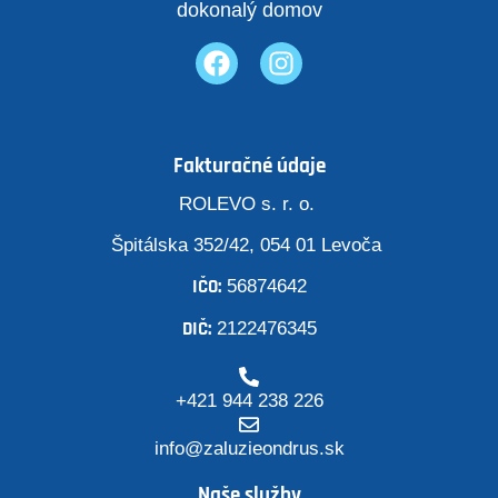
dokonalý domov
Fakturačné údaje
ROLEVO s. r. o.
Špitálska 352/42, 054 01 Levoča
IČO:
56874642
DIČ:
2122476345
+421 944 238 226
info@zaluzieondrus.sk
Naše služby