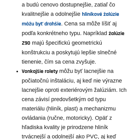
a budú cenovo dostupnejšie, zatiaľ čo
hliníkové žalúzie
kvalitnejšie a odolnejšie
môžu byť drahšie
. Cena sa môže líšiť aj
žalúzie
podľa konkrétneho typu. Napríklad
Z90
majú špecifickú geometrickú
konštrukciu a poskytujú lepšie slnečné
tienenie, čím sa cena zvyšuje.
Vonkajšie rolety
môžu byť lacnejšie na
počiatočnú inštaláciu, aj keď nie výrazne
lacnejšie oproti exteriérovým žalúziám. Ich
cena závisí predovšetkým od typu
materiálu (hliník, plast) a mechanizmu
ovládania (ručne, motoricky). Opäť z
hľadiska kvality je prirodzene hliník
trvácnejší a odolnejší ako PVC, aj keď