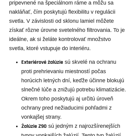
pripevnené na špeciálnom ráme a môžu sa
nakláňať, čím poskytujú flexibilitu v regulácii
svetla. V závislosti od sklonu lamiel môžete
získať rôzne úrovne svetelného filtrovania. To je
ideálne, ak si želáte kontrolovať množstvo
svetla, ktoré vstupuje do interiéru.
Exteriérové žalúzie
sú skvelé na ochranu
proti prehrievaniu miestností počas
horúcich letných dní, keďže účinne blokujú
slnečné lúče a znižujú potrebu klimatizácie.
Okrem toho poskytujú aj určitú úroveň
ochrany pred nežiaducimi pohľadmi z
vonkajšej strany.
Žalúzie Z90
sú jedným z najrozšírenejších
typov vonkajších žalúzií. Tento typ žalúzií