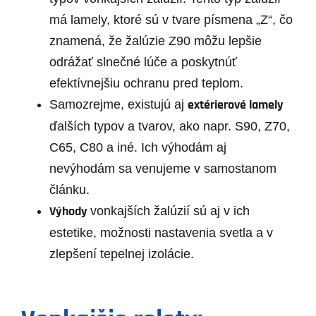
má lamely, ktoré sú v tvare písmena „Z“, čo
znamená, že žalúzie Z90 môžu lepšie
odrážať slnečné lúče a poskytnúť
efektívnejšiu ochranu pred teplom.
extérierové lamely
Samozrejme, existujú aj
ďalších typov a tvarov, ako napr. S90, Z70,
C65, C80 a iné. Ich výhodám aj
nevýhodám sa venujeme v samostanom
článku.
Výhody
vonkajších žalúzií sú aj v ich
estetike, možnosti nastavenia svetla a v
zlepšení tepelnej izolácie.