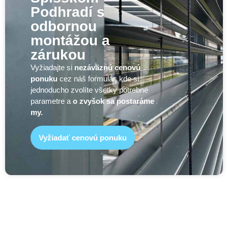
Podhradí s
odbornou
montážou a
zárukou
Vyžiadajte si
nezáväznú cenovú
ponuku
cez náš formulár, kde si
jednoducho zvolíte všetky potrebné
parametre a
o zvyšok sa postaráme
my.
Vyžiadať cenovú ponuku