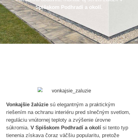
Spišskom Podhradí a okolí.
Vonkajšie žalúzie
sú elegantným a praktickým
riešením na ochranu interiéru pred slnečným svetlom,
reguláciu vnútornej teploty a zvýšenie úrovne
súkromia.
V Spišskom Podhradí a okolí
si tento typ
tienenia získava čoraz väčšiu popularitu, pretože