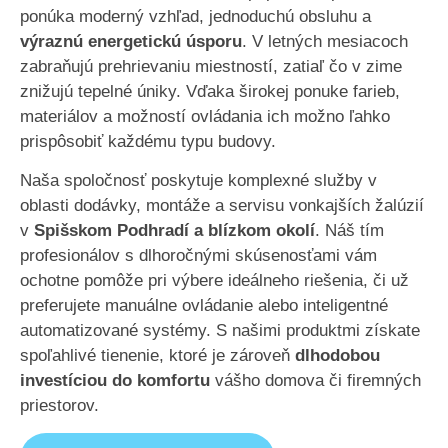
ponúka moderný vzhľad, jednoduchú obsluhu a
výraznú energetickú úsporu
. V letných mesiacoch
zabraňujú prehrievaniu miestností, zatiaľ čo v zime
znižujú tepelné úniky. Vďaka širokej ponuke farieb,
materiálov a možností ovládania ich možno ľahko
prispôsobiť každému typu budovy.
Naša spoločnosť poskytuje komplexné služby v
oblasti dodávky, montáže a servisu vonkajších žalúzií
v
Spišskom Podhradí a blízkom okolí
. Náš tím
profesionálov s dlhoročnými skúsenosťami vám
ochotne pomôže pri výbere ideálneho riešenia, či už
preferujete manuálne ovládanie alebo inteligentné
automatizované systémy. S našimi produktmi získate
spoľahlivé tienenie, ktoré je zároveň
dlhodobou
investíciou do komfortu
vášho domova či firemných
priestorov.