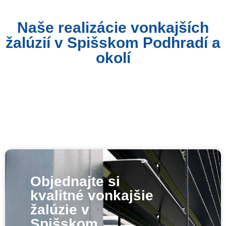
Naše realizácie vonkajších
žalúzií v Spišskom Podhradí a
okolí
Objednajte si
kvalitné vonkajšie
žalúzie v
Spišskom