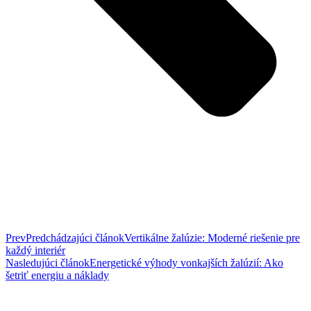
Prev
Predchádzajúci článok
Vertikálne žalúzie: Moderné riešenie pre
každý interiér
Nasledujúci článok
Energetické výhody vonkajších žalúzií: Ako
šetriť energiu a náklady