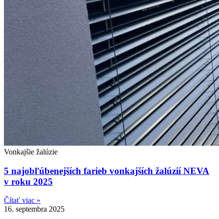
Vonkajšie žalúzie
5 najobľúbenejších farieb vonkajších žalúzií NEVA
v roku 2025
Čítať viac »
16. septembra 2025