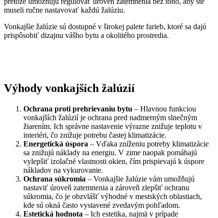
pretože umožňujú regulovať úroveň zatemnenia bez toho, aby ste
museli ručne nastavovať každú žalúziu.
Vonkajšie žalúzie sú dostupné v širokej palete farieb, ktoré sa dajú
prispôsobiť dizajnu vášho bytu a okolitého prostredia.
Výhody vonkajších žalúzií
Ochrana proti prehrievaniu bytu
– Hlavnou funkciou
vonkajších žalúzií je ochrana pred nadmerným slnečným
žiarením. Ich správne nastavenie výrazne znižuje teplotu v
interiéri, čo znižuje potrebu častej klimatizácie.
Energetická úspora
– Vďaka zníženiu potreby klimatizácie
sa znižujú náklady na energiu. V zime naopak pomáhajú
vylepšiť izolačné vlastnosti okien, čím prispievajú k úspore
nákladov na vykurovanie.
Ochrana súkromia
– Vonkajšie žalúzie vám umožňujú
nastaviť úroveň zatemnenia a zároveň zlepšiť ochranu
súkromia, čo je obzvlášť výhodné v mestských oblastiach,
kde sú okná často vystavené zvedavým pohľadom.
Estetická hodnota
– Ich estetika, najmä v prípade