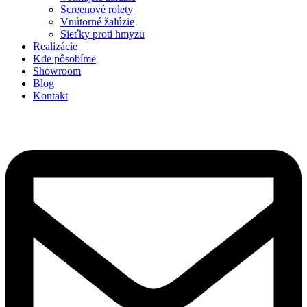
Screenové rolety
Vnútorné žalúzie
Sieťky proti hmyzu
Realizácie
Kde pôsobíme
Showroom
Blog
Kontakt