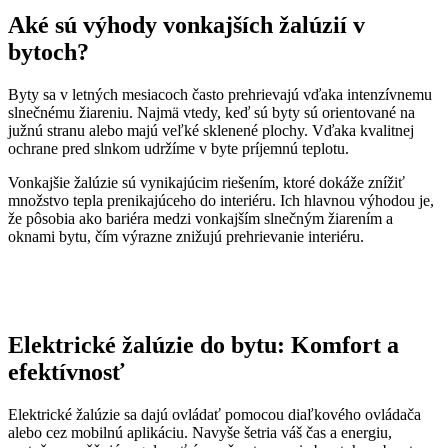
Aké sú výhody vonkajších žalúzií v
bytoch?
Byty sa v letných mesiacoch často prehrievajú vďaka intenzívnemu
slnečnému žiareniu. Najmä vtedy, keď sú byty sú orientované na
južnú stranu alebo majú veľké sklenené plochy. Vďaka kvalitnej
ochrane pred slnkom udržíme v byte príjemnú teplotu.
Vonkajšie žalúzie sú vynikajúcim riešením, ktoré dokáže znížiť
množstvo tepla prenikajúceho do interiéru. Ich hlavnou výhodou je,
že pôsobia ako bariéra medzi vonkajším slnečným žiarením a
oknami bytu, čím výrazne znižujú prehrievanie interiéru.
Elektrické žalúzie do bytu: Komfort a
efektívnosť
Elektrické žalúzie sa dajú ovládať pomocou diaľkového ovládača
alebo cez mobilnú aplikáciu. Navyše šetria váš čas a energiu,