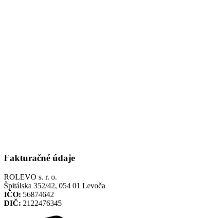
Fakturačné údaje
ROLEVO s. r. o.
Špitálska 352/42, 054 01 Levoča
IČO:
56874642
DIČ:
2122476345